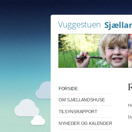
Vuggestuen
Sjælla
R
FORSIDE
OM SJÆLLANDSHUSE
He
TILSYNSRAPPORT
Do
NYHEDER OG KALENDER