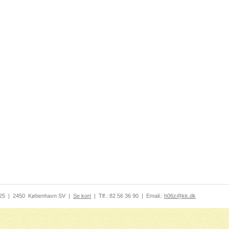
-25
|
2450
København SV
|
Se kort
|
Tlf.:
82 56 36 90
|
Email.:
h06z@kk.dk