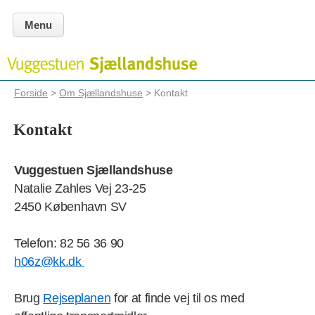
Menu
Forside
>
Om Sjællandshuse
> Kontakt
Kontakt
Vuggestuen Sjællandshuse
Natalie Zahles Vej 23-25
2450 København SV
Telefon: 82 56 36 90
h06z@kk.dk
Brug
Rejseplanen
for at finde vej til os med